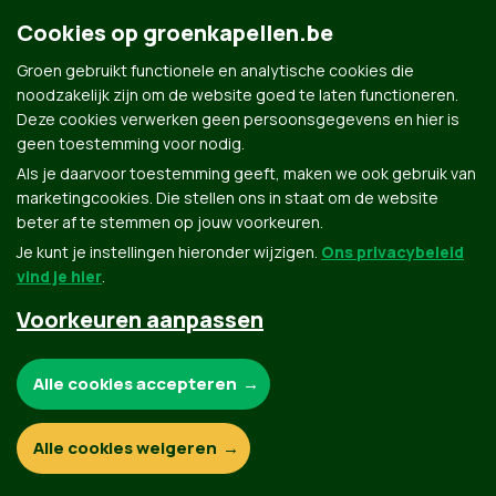
Cookies op groenkapellen.be
Contact
Privacybeleid
Groen gebruikt functionele en analytische cookies die
noodzakelijk zijn om de website goed te laten functioneren.
Deze cookies verwerken geen persoonsgegevens en hier is
© Copyright Groen 2026 | Gemaakt met
NationBuilder
| Gebouwd door
Tectonica
geen toestemming voor nodig.
Als je daarvoor toestemming geeft, maken we ook gebruik van
marketingcookies. Die stellen ons in staat om de website
beter af te stemmen op jouw voorkeuren.
Je kunt je instellingen hieronder wijzigen.
Ons privacybeleid
vind je hier
.
Voorkeuren aanpassen
Noodzakelijke cookies:
Alle cookies accepteren
Functionele en analytische cookies:
Alle cookies weigeren