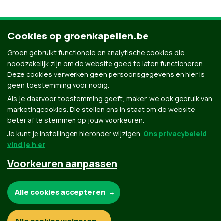
Cookies op groenkapellen.be
Ontdek al onze mensen
Groen gebruikt functionele en analytische cookies die
noodzakelijk zijn om de website goed te laten functioneren.
Deze cookies verwerken geen persoonsgegevens en hier is
geen toestemming voor nodig.
Als je daarvoor toestemming geeft, maken we ook gebruik van
marketingcookies. Die stellen ons in staat om de website
beter af te stemmen op jouw voorkeuren.
Je kunt je instellingen hieronder wijzigen.
Ons privacybeleid
vind je hier
.
Voorkeuren aanpassen
Groen.be
Noodzakelijke cookies:
Alle cookies accepteren
Contact
Privacybeleid
Functionele en analytische cookies:
Alle cookies weigeren