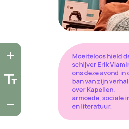
Moeiteloos hield d
schijver Erik Vlam
ons deze avond in 
ban van zijn verha
over Kapellen,
armoede, sociale i
en literatuur.