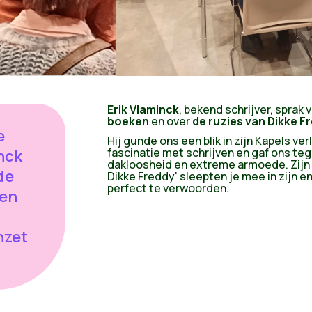
Erik Vlaminck
, bekend schrijver, sprak 
boeken
en over
de ruzies van Dikke F
e
Hij gunde ons een blik in zijn Kapels ver
fascinatie met schrijven en gaf ons tege
inck
dakloosheid en extreme armoede. Zijn v
de
Dikke Freddy' sleepten je mee in zijn 
perfect te verwoorden.
len
nzet