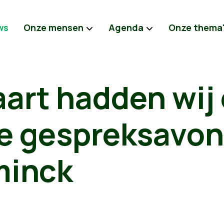
ws
Onze mensen
Agenda
Onze thema
art hadden wij
e gespreksavon
minck