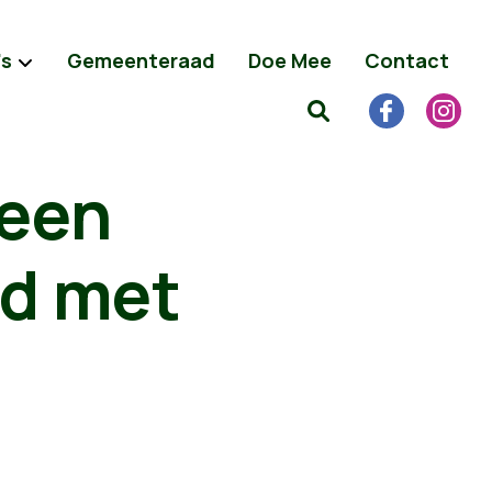
's
Gemeenteraad
Doe Mee
Contact
 een
d met