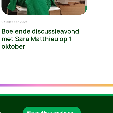
03 oktober 2025
Boeiende discussieavond
met Sara Matthieu op 1
oktober
Groen.be
Alle cookies accepteren
e