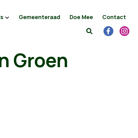
's
Gemeenteraad
Doe Mee
Contact
an Groen