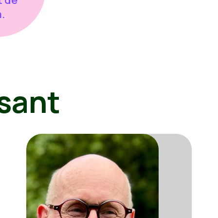
.
sant