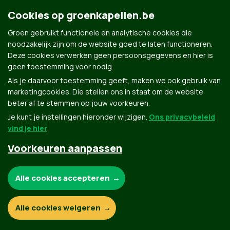
Cookies op groenkapellen.be
Groen gebruikt functionele en analytische cookies die
noodzakelijk zijn om de website goed te laten functioneren.
Deze cookies verwerken geen persoonsgegevens en hier is
Groen.be
geen toestemming voor nodig.
Als je daarvoor toestemming geeft, maken we ook gebruik van
marketingcookies. Die stellen ons in staat om de website
Contact
Privacybeleid
beter af te stemmen op jouw voorkeuren.
Je kunt je instellingen hieronder wijzigen.
Ons privacybeleid
© Copyright Groen 2026 | Gemaakt met
NationBuilder
| Gebouwd door
Tectonica
vind je hier
.
Voorkeuren aanpassen
Noodzakelijke cookies:
Alle cookies accepteren
Functionele en analytische cookies:
Alle cookies weigeren