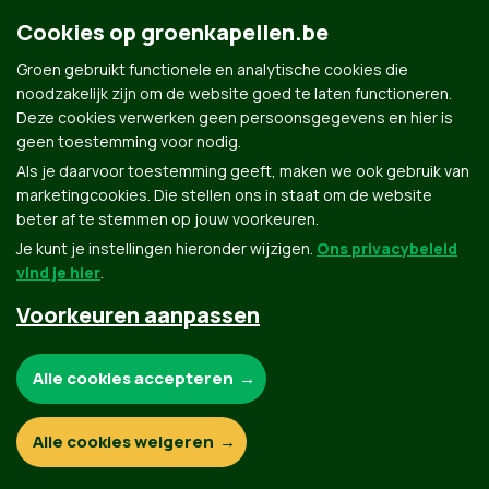
Cookies op groenkapellen.be
Groen gebruikt functionele en analytische cookies die
noodzakelijk zijn om de website goed te laten functioneren.
Deze cookies verwerken geen persoonsgegevens en hier is
Groen.be
geen toestemming voor nodig.
Als je daarvoor toestemming geeft, maken we ook gebruik van
marketingcookies. Die stellen ons in staat om de website
Contact
Privacybeleid
beter af te stemmen op jouw voorkeuren.
Je kunt je instellingen hieronder wijzigen.
Ons privacybeleid
© Copyright Groen 2026 | Gemaakt met
NationBuilder
| Gebouwd door
Tectonica
vind je hier
.
Voorkeuren aanpassen
Noodzakelijke cookies:
Alle cookies accepteren
Functionele en analytische cookies:
Alle cookies weigeren